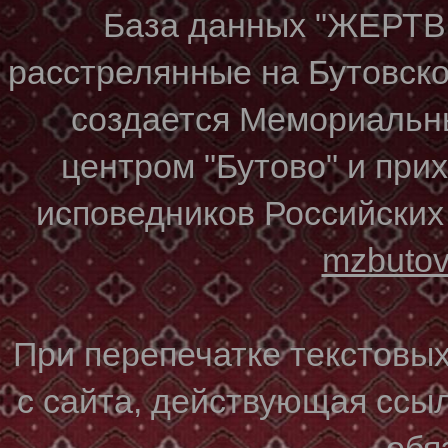
База данных "ЖЕР
расстрелянные на Бутовском
создается Мемориальн
центром "Бутово" и при
исповедников Российских
mzbuto
При перепечатке текстовы
с сайта, действующая ссы
обя