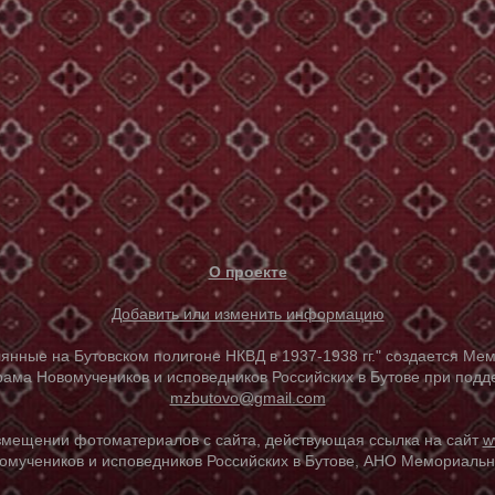
О проекте
Добавить или изменить информацию
е на Бутовском полигоне НКВД в 1937-1938 гг." создается Мем
ама Новомучеников и исповедников Российских в Бутове при под
mzbutovo@gmail.com
азмещении фотоматериалов с сайта, действующая ссылка на сайт
w
омучеников и исповедников Российских в Бутове, АНО Мемориальны