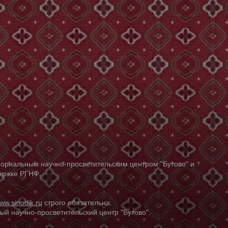
ориальным научно-просветительским центром "Бутово" и
держке РГНФ.
ww.sinodik.ru
строго обязательна.
й научно-просветительский центр "Бутово".