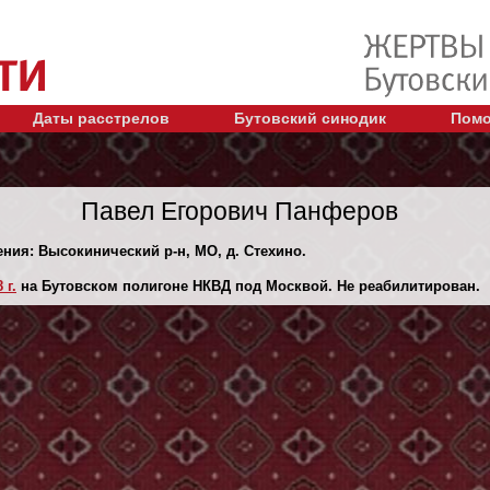
Даты расстрелов
Бутовский синодик
Помо
Павел Егорович Панферов
ения: Высокинический р-н, МО, д. Стехино.
 г.
на Бутовском полигоне НКВД под Москвой. Не реабилитирован.