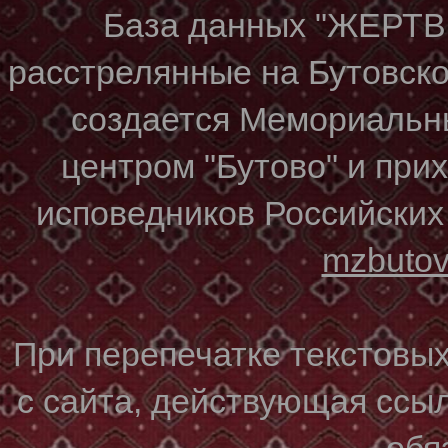
База данных "ЖЕР
расстрелянные на Бутовском
создается Мемориальн
центром "Бутово" и при
исповедников Российских
mzbuto
При перепечатке текстовы
с сайта, действующая ссы
обя