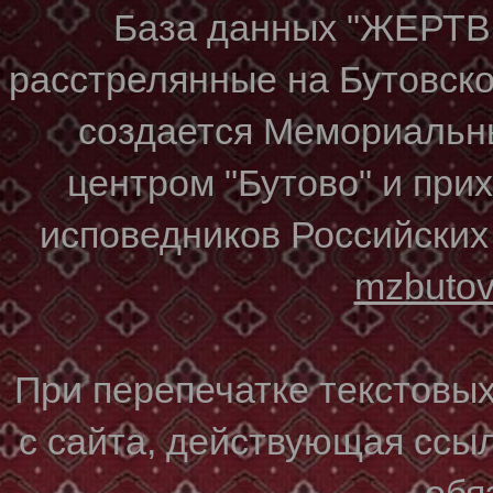
База данных "ЖЕР
расстрелянные на Бутовском
создается Мемориальн
центром "Бутово" и при
исповедников Российских
mzbuto
При перепечатке текстовы
с сайта, действующая ссы
обя