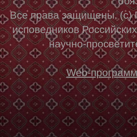
обя
Все права защищены. (с)
исповедников Российски
научно-просветите
Web-программи