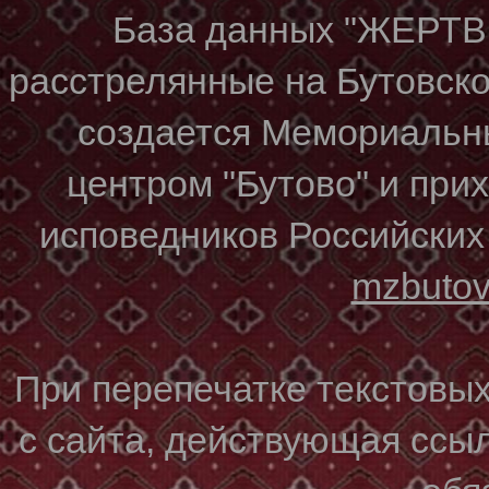
База данных "ЖЕР
расстрелянные на Бутовском
создается Мемориальн
центром "Бутово" и при
исповедников Российских
mzbuto
При перепечатке текстовы
с сайта, действующая ссы