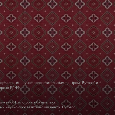
ориальным научно-просветительским центром "Бутово" и
держке РГНФ.
ww.sinodik.ru
строго обязательна.
й научно-просветительский центр "Бутово".