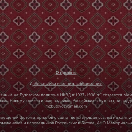
О проекте
Добавить или изменить информацию
е на Бутовском полигоне НКВД в 1937-1938 гг." создается Мем
ама Новомучеников и исповедников Российских в Бутове при под
mzbutovo@gmail.com
азмещении фотоматериалов с сайта, действующая ссылка на сайт
w
омучеников и исповедников Российских в Бутове, АНО Мемориальны