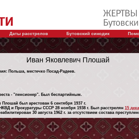
Даты расстрелов
Бутовский синодик
Помо
Иван Яковлевич Плошай
ния: Польша, местечко Посад-Радеев.
реста - "пенсионер". Был беспартийным.
 Плошай был арестован 6 сентября 1937 г.
НКВД и Прокуратуры СССР 28 ноября 1938 г. Был расстрелян
15 декa
абилитирован 30 августа 1962 г. за отсутствием состава преступлен