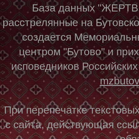
База данных "ЖЕР
расстрелянные на Бутовском
создается Мемориальн
центром "Бутово" и при
исповедников Российских
mzbuto
При перепечатке текстовы
с сайта, действующая ссы
обя