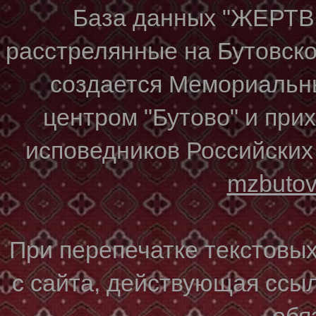
База данных "ЖЕР
расстрелянные на Бутовском
создается Мемориальн
центром "Бутово" и при
исповедников Российских
mzbuto
При перепечатке текстовы
с сайта, действующая ссы
обя