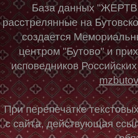
База данных "ЖЕР
расстрелянные на Бутовском
создается Мемориальн
центром "Бутово" и при
исповедников Российских
mzbuto
При перепечатке текстовы
с сайта, действующая ссы
обя