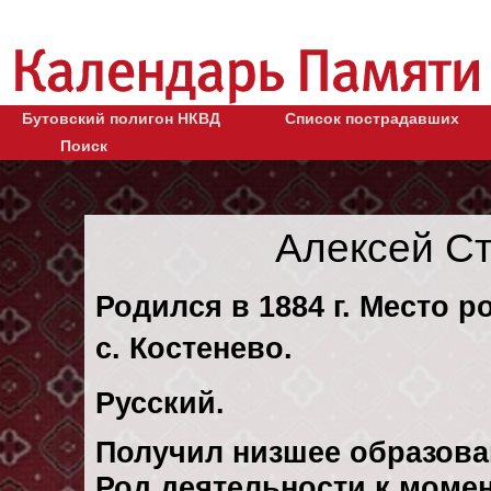
Бутовский полигон НКВД
Список пострадавших
Поиск
Алексей С
Родился в 1884 г. Место р
с. Костенево.
Русский.
Получил низшее образова
Род деятельности к момен