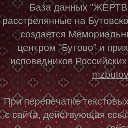
База данных "ЖЕР
расстрелянные на Бутовском
создается Мемориальн
центром "Бутово" и при
исповедников Российских
mzbuto
При перепечатке текстовы
с сайта, действующая ссы
обя