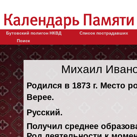
Бутовский полигон НКВД
Список пострадавших
Поиск
Михаил Ивано
Родился в 1873 г. Место р
Верее.
Русский.
Получил среднее образов
Род деятельности к момент