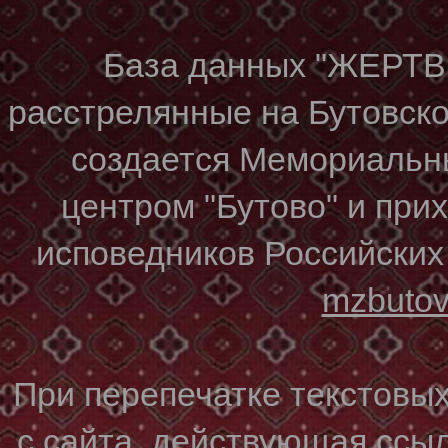
База данных "ЖЕР
расстрелянные на Бутовском
создается Мемориальн
центром "Бутово" и при
исповедников Российских
mzbuto
При перепечатке текстовы
с сайта, действующая ссы