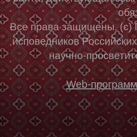
обя
Все права защищены. (с)
исповедников Российски
научно-просветите
Web-программи