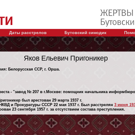
Даты расстрелов
Бутовский синодик
Помо
Яков Ельевич Пригоникер
ния: Белорусская ССР, г. Орша.
реста - "завод № 207 в г.Москве: помощник начальника информбюр
игоникер был арестован 29 марта 1937 г.
НКВД и Прокуратуры СССР 22 мая 1937 г. Был расстрелян
3 июня 193
ван 23 сентября 1957 г. за отсутствием состава преступления.