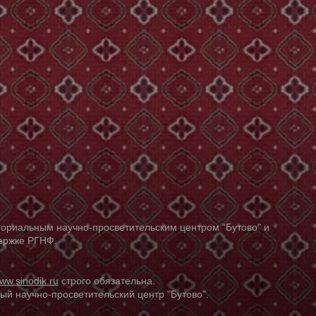
ориальным научно-просветительским центром "Бутово" и
держке РГНФ.
ww.sinodik.ru
строго обязательна.
й научно-просветительский центр "Бутово".