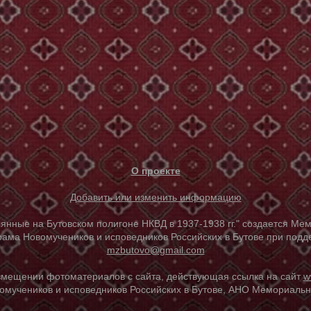
О проекте
Добавить или изменить информацию
е на Бутовском полигоне НКВД в 1937-1938 гг." создается Мем
ама Новомучеников и исповедников Российских в Бутове при под
mzbutovo@gmail.com
азмещении фотоматериалов с сайта, действующая ссылка на сайт
w
омучеников и исповедников Российских в Бутове, АНО Мемориальны