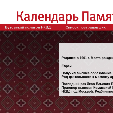
Бутовский полигон НКВД
Список пострадавших
Родился в 1901 г. Место рожде
Еврей.
Получил высшее образование.
Род деятельности к моменту а
Последний раз Яков Ельевич Пр
Приговор вынесен Комиссией 
НКВД под Москвой. Реабилитиро