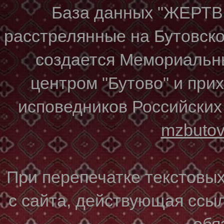
База данных "ЖЕР
расстрелянные на Бутовском
создается Мемориальн
центром "Бутово" и при
исповедников Российских
mzbuto
При перепечатке текстовы
с сайта, действующая ссы
обя