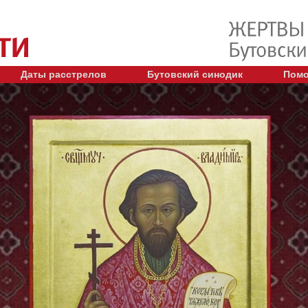
Даты расстрелов
Бутовский синодик
Помо