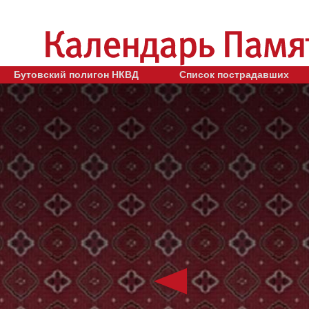
Бутовский полигон НКВД
Список пострадавших