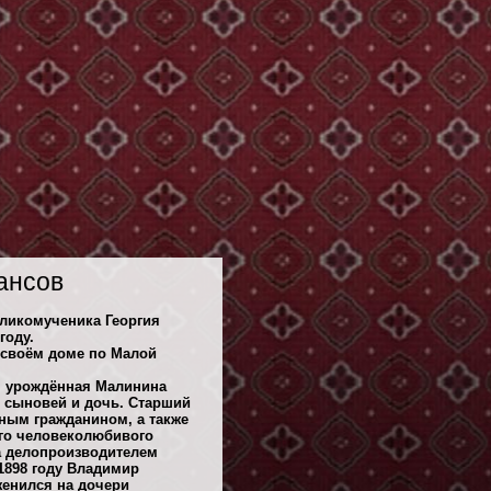
ансов
ликомученика Георгия
году.
в своём доме по Малой
, урождённая Малинина
е сыновей и дочь. Старший
ным гражданином, а также
го человеколюбивого
а делопроизводителем
1898 году Владимир
женился на дочери