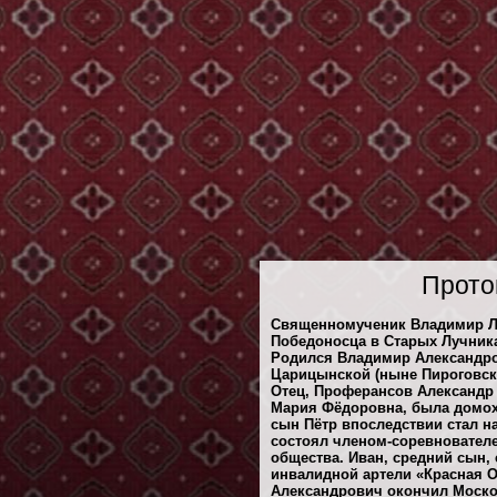
Прото
Священномученик Владимир Лу
Победоносца в Старых Лучниках
Родился Владимир Александров
Царицынской (ныне Пироговск
Отец, Проферансов Александр
Мария Фёдоровна, была домохо
сын Пётр впоследствии стал 
состоял членом-соревновател
общества. Иван, средний сын,
инвалидной артели «Красная 
Александрович окончил Москов