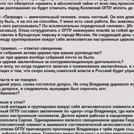
 что тот обязуется «хранить в абсолютной тайне от всех лиц проис
чае разглашения он будет отвечать перед Коллегией ОГПУ вплоть д
: «Патриарх — замечательный человек, очень честный. Он мне дов
у быть, я на это не способен. У меня есть своя работа. Вы знаком
ро него рассказывать? Он исключительно порядочный человек». (И
совых). Отказ сотрудничать с ОГПУ неминуемо повлёк за собой аре
тавлен в Бутырскую тюрьму в городе Москве. На следующий день 
оводу группирования вокруг себя антисоветски настроенных церко
страивал, — ответил священник.
е собрания актива церкви при вашем руководстве?
нас при церкви вообще собраний почти не было.
в церкви заключённые за контрреволюционную деятельность?
не могу, но когда подаются записки о поминовении заключённых, я
щих о том, что скоро конец советской власти и Россией будет упра
асти я не говорил.
 дней угроз, снова состоялся допрос. Но отец Владимир держался м
на допросе, и следователь вынужден был спросить его:
обвиняют?
вным в этом?
кой агитации и группировке вокруг себя антисоветского элемента 
нный ОГПУ составил заключение по «делу» отца Владимира, где нап
нно настроенным человеком. Долгое время работал в канцелярии у
ополита Сергия. Одновременно являлся священником церкви Георг
нтисоветский элемент и занимался систематической антисоветской а
ллегии ОГПУ приговорило протоиерея Владимира к трём годам ссы
он работал в больнице. Главному врачу больницы и всему персонал