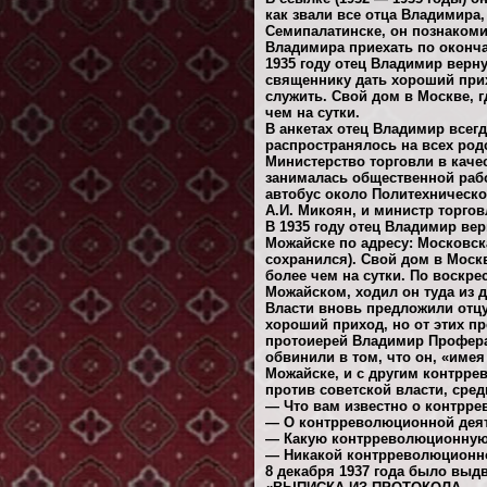
как звали все отца Владимира,
Семипалатинске, он познакоми
Владимира приехать по оконча
1935 году отец Владимир верн
священнику дать хороший прих
служить. Свой дом в Москве, г
чем на сутки.
В анкетах отец Владимир всегд
распространялось на всех род
Министерство торговли в каче
занималась общественной рабо
автобус около Политехническо
А.И. Микоян, и министр торго
В 1935 году отец Владимир ве
Можайске по адресу: Московск
сохранился). Свой дом в Москв
более чем на сутки. По воскр
Можайском, ходил он туда из 
Власти вновь предложили отцу
хороший приход, но от этих пр
протоиерей Владимир Профера
обвинили в том, что он, «име
Можайске, и с другим контрр
против советской власти, ср
— Что вам известно о контрре
— О контрреволюционной деяте
— Какую контрреволюционную 
— Никакой контрреволюционно
8 декабря 1937 года было выд