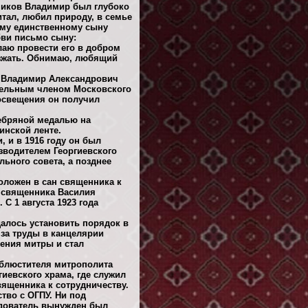
ников Владимир был глубоко
тал, любил природу, в семье
ему единственному сыну
бви письмо сыну:
лаю провести его в добром
езжать. Обнимаю, любящий
ду Владимир Александрович
ительным членом Московского
росвещения он получил
ребряной медалью на
инской ленте.
 и в 1916 году он был
зводителем Георгиевского
льного совета, а позднее
оложен в сан священника к
е священника Василия
С 1 августа 1923 года
алось установить порядок в
 за труды в канцелярии
ения митры и стал
облюстителя митрополита
гиевского храма, где служил
вященника к сотрудничеству.
тво с ОГПУ. Ни под
едователь вынужден был