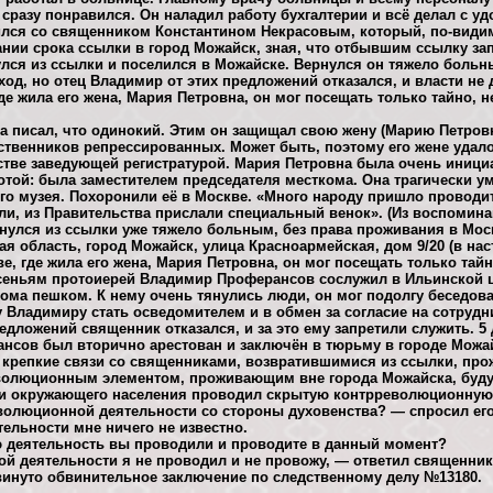
 сразу понравился. Он наладил работу бухгалтерии и всё делал с уд
лся со священником Константином Некрасовым, который, по-видим
нии срока ссылки в город Можайск, зная, что отбывшим ссылку за
улся из ссылки и поселился в Можайске. Вернулся он тяжело боль
од, но отец Владимир от этих предложений отказался, и власти не
де жила его жена, Мария Петровна, он мог посещать только тайно, н
а писал, что одинокий. Этим он защищал свою жену (Марию Петровну
ственников репрессированных. Может быть, поэтому его жене удало
стве заведующей регистратурой. Мария Петровна была очень иници
той: была заместителем председателя месткома. Она трагически уме
го музея. Похоронили её в Москве. «Много народу пришло проводит
вли, из Правительства прислали специальный венок». (Из воспомин
рнулся из ссылки уже тяжело больным, без права проживания в Мос
ая область, город Можайск, улица Красноармейская, дом 9/20 (в на
е, где жила его жена, Мария Петровна, он мог посещать только тай
есеньям протоиерей Владимир Проферансов сослужил в Ильинской 
дома пешком. К нему очень тянулись люди, он мог подолгу беседов
 Владимиру стать осведомителем и в обмен за согласие на сотрудн
едложений священник отказался, и за это ему запретили служить. 5 
нсов был вторично арестован и заключён в тюрьму в городе Можа
я крепкие связи со священниками, возвратившимися из ссылки, пр
еволюционным элементом, проживающим вне города Можайска, буду
еди окружающего населения проводил скрытую контрреволюционную
волюционной деятельности со стороны духовенства? — спросил его
льности мне ничего не известно.
деятельность вы проводили и проводите в данный момент?
й деятельности я не проводил и не провожу, — ответил священник
винуто обвинительное заключение по следственному делу №13180.