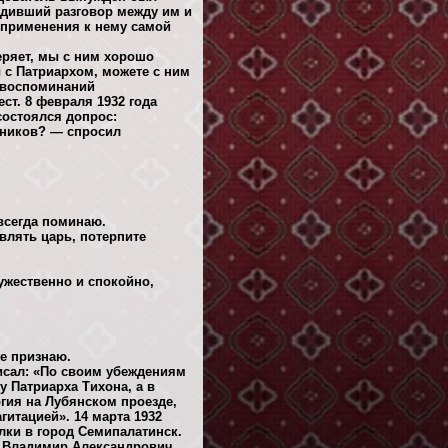
ходивший разговор между им и
о применения к нему самой
еряет, мы с ним хорошо
ы с Патриархом, можете с ним
з воспоминаний
ст. 8 февраля 1932 года
состоялся допрос:
вников? — спросил
 всегда поминаю.
влять царь, потерпите
ужественно и спокойно,
не признаю.
исал: «По своим убеждениям
 Патриарха Тихона, а в
ия на Лубянском проезде,
гитацией». 14 марта 1932
лки в город Семипалатинск.
у Владимир Александрович,