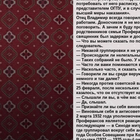
потребовать от него расписку,
представителем ОГПУ, и в слу
высшей меры наказания».
Отец Владимир всегда говорил
работаем. Доносчиком я не мог
поговорить. А зачем я буду п
родственников семьи Проферан
священник был задержан и дос
— Что вы можете сказать по п
следователь.
— Никакой группировки я не у
— Происходили ли нелегальны
— Таких собраний не было. У 
— Часто ли вами поминаются 
— Насколько часто, я сказать 
— Говорили ли вы среди верую
немного и так далее?
— Никогда против советской вл
25 февраля, после нескольких
казалось, что он отсутствует 
— Слышали ли вы, в чём вас 
— Да, слышал.
— Признаёте ли вы себя вино
— Виновным себя в антисоветс
2 марта 1932 года уполномоче
Проферансов является реакцио
последующем — в Синоде митр
где группировал вокруг себя а
года Особое Совещание при Ко
В ссылке (1932 — 1935 годы) 