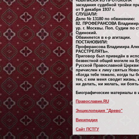
«ВЫПИСКА ИЗ ПРОТОКОЛА
заседания судебной тройки п
от 9 декабря 1937 г.
СЛУШАЛИ:
Дело № 13180 по обвинению:
82. ПРОФЕРАНСОВА Владимира 
ур. г. Москвы. Поп. Судим по ст
Одинокий.
Обвиняется в к-р агитации.
ПОСТАНОВИЛИ:
Проферансова Владимира Але
РАССТРЕЛЯТЬ».
Приговор был приведён в испо
безвестной общей могиле на Б
Русской Православной Церкви
причислен к лику святых Нов
«Когда тебе тяжело, когда ты 
тех, с кем меня сводит жизнь, 
ни делать, ни желать, ни боять
Биографические материалы в и
Православие.RU
Энциклопедия "Древо"
Википедия
Сайт ПСТГУ