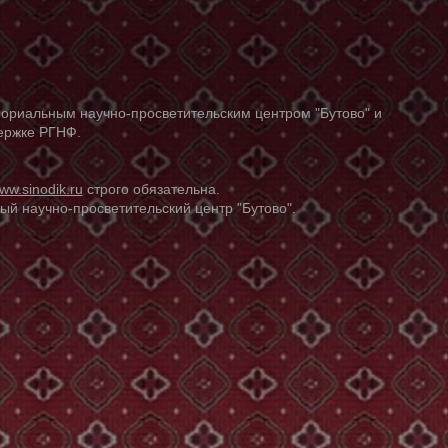
ориальным научно-просветительским центром "Бутово" и
держке РГНФ.
ww.sinodik.ru
строго обязательна.
й научно-просветительский центр "Бутово".