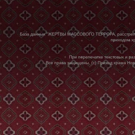
База данных "ЖЕРТВЫ МАССОВОГО ТЕРРОРА, расстрелянны
приходом хр
При перепечатке текстовых и р
Все права защищены. (с) Приход храма Нов