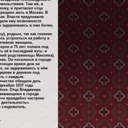
овольствием. Там же, в
ому, и пригласил отца
прещено жить в Москве. В
ным. Власти предложили
 дали ему возможности
е задерживаясь в нем более,
), родных, так как гонение
сь устроиться на работу в
ативная женщина,
рла в 75 лет: попала под
ь её в последний путь: и
аний родственницы Микояна).
кве. Он поселился в городе
стоящее время дом не
но, не задерживаясь в нём
церкви в деревне под
ать с каждым.
ичество обещали дать
декабря 1937 года
йске. Отца Владимира
оживающими в городе
чи враждебно настроен
 деятельность».
 следователь.
.