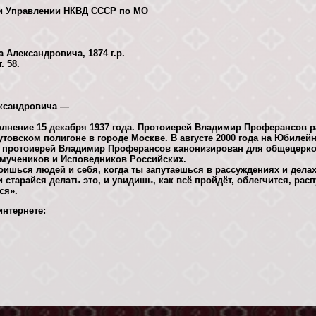
ри Управлении НКВД СССР по МО
Александровича, 1874 г.р.
. 58.
ксандровича —
лнение 15 декабря 1937 года. Протоиерей Владимир Проферансов р
утовском полигоне в городе Москве. В августе 2000 года на Юбиле
 протоиерей Владимир Проферансов канонизирован для общецерко
омучеников и Исповедников Российских.
боишься людей и себя, когда ты запутаешься в рассуждениях и делах
и старайся делать это, и увидишь, как всё пройдёт, облегчится, расп
ся».
нтернете: