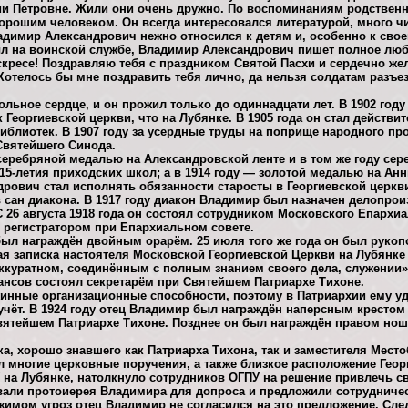
и Петровне. Жили они очень дружно. По воспоминаниям родствен
рошим человеком. Он всегда интересовался литературой, много чи
адимир Александрович нежно относился к детям и, особенно к сво
ыл на воинской службе, Владимир Александрович пишет полное лю
кресе! Поздравляю тебя с праздником Святой Пасхи и сердечно же
 Хотелось бы мне поздравить тебя лично, да нельзя солдатам разъ
ольное сердце, и он прожил только до одиннадцати лет. В 1902 го
Георгиевской церкви, что на Лубянке. В 1905 года он стал действ
иблиотек. В 1907 году за усердные труды на поприще народного п
Святейшего Синода.
 серебряной медалью на Александровской ленте и в том же году се
15-летия приходских школ; а в 1914 году — золотой медалью на Анн
рович стал исполнять обязанности старосты в Георгиевской церкви,
в сан диакона. В 1917 году диакон Владимир был назначен делопрои
 26 августа 1918 года он состоял сотрудником Московского Епархиа
 — регистратором при Епархиальном совете.
был награждён двойным орарём. 25 июля того же года он был рукоп
ая записка настоятеля Московской Георгиевской Церкви на Лубянк
ккуратном, соединённым с полным знанием своего дела, служении». 
нсов состоял секретарём при Святейшем Патриархе Тихоне.
инные организационные способности, поэтому в Патриархии ему уд
учёт. В 1924 году отец Владимир был награждён наперсным крестом
вятейшем Патриархе Тихоне. Позднее он был награждён правом нош
, хорошо знавшего как Патриарха Тихона, так и заместителя Мест
л многие церковные поручения, а также близкое расположение Геор
 на Лубянке, натолкнуло сотрудников ОГПУ на решение привлечь с
звали протоиерея Владимира для допроса и предложили сотрудничес
жимом угроз отец Владимир не согласился на это предложение. Сл