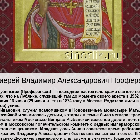
иерей Владимир Александрович Профер
бянский (Проферансов) — последний настоятель храма святого ве
, что на Лубянке, служивший там до момента своего ареста в 1932 
ич 16 июня (29 июня н. ст.) в 1874 году в Москве. Родители жили 
ой) улице.
 Иванович, служил псаломщиком в Новодевичьем монастыре. Мать
зяйкой и занималась детьми, которых в семье было четверо: тро
начальником Московско-Виндаво-Рыбинской железной дороги; почёт
ем в Московском попечительском комитете о бедных Императорско
 стал священником. Младшая дочь Анна в советское время работал
Охрана». Владимир Александрович был младшим сыном в семье. В 
скую Духовную семинарию и стал служить учителем. Тогда же он 