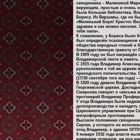
священника – Малининой Мари
верующим, простым и очень хо
была большая библиотека. Вл
Борису. Из Варшавы, где он б
«Миленький Боря! Христос Вос
здравии и как можно веселее.
тебя папа».
К сожалению, у Бориса было б
был определён псаломщиком к 
общества народных чтений и б
благодарственную грамоту от 
В 1909 году он был награждён
Владимирской ленте в память 
С 1915 года Владимир Александ
рукоположен к той же церкви 
приходского попечительства. С
(17/30 сентября того же года)
В 1920 году диакон Владимир 
Георгиевской церкви. Докладн
Смирнова говорит о «весьма а
протоиерей Владимир Профера
У отца Владимира были недюж
делопроизводстве и наладить 
Церковного управления при С
митрофорным протоиереем.
Высокое положение священника
Сергия, у которого он исполня
отец Владимир, к зданию ОГПУ
9 января 1932 года власти вы
влиянием уговоров, ни под на