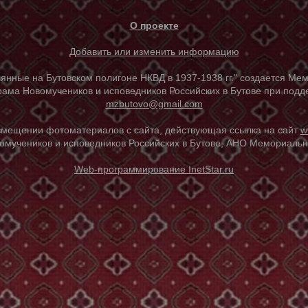
О проекте
Добавить или изменить информацию
е на Бутовском полигоне НКВД в 1937-1938 гг." создается Мем
ама Новомучеников и исповедников Российских в Бутове при под
mzbutovo@gmail.com
азмещении фотоматериалов с сайта, действующая ссылка на сайт
w
омучеников и исповедников Российских в Бутове, АНО Мемориальны
Web-программирование InetStar.ru