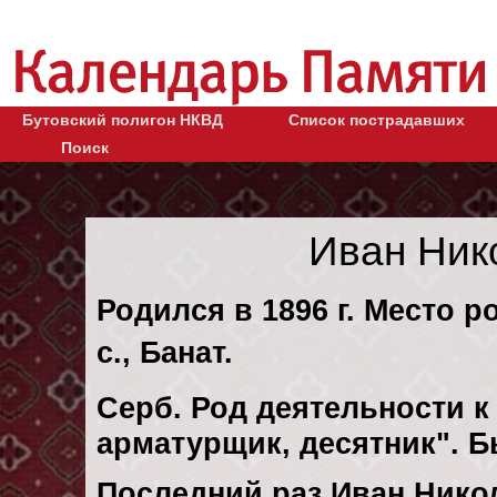
Бутовский полигон НКВД
Список пострадавших
Поиск
Иван Ник
Родился в 1896 г. Место р
с., Банат.
Серб. Род деятельности к 
арматурщик, десятник". 
Последний раз Иван Нико