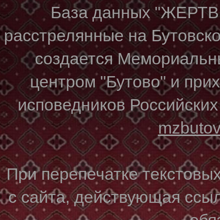
База данных "ЖЕР
расстрелянные на Бутовском
создается Мемориальн
центром "Бутово" и при
исповедников Российских
mzbuto
При перепечатке текстовы
с сайта, действующая ссы
обя