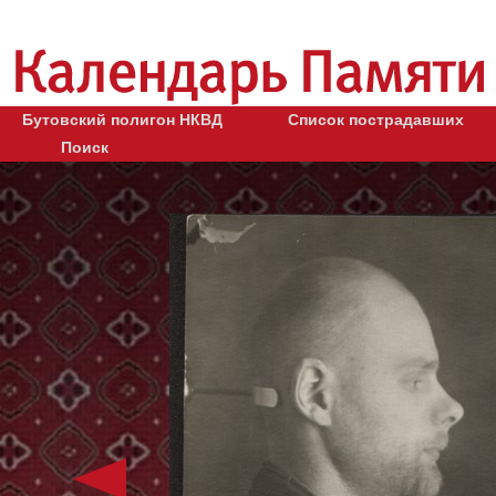
Бутовский полигон НКВД
Список пострадавших
Поиск