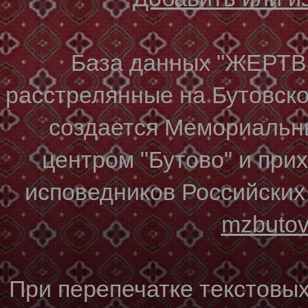
База данных "ЖЕР
расстрелянные на Бутовском
создается Мемориальн
центром "Бутово" и при
исповедников Российских
mzbuto
При перепечатке текстовы