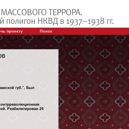
чь проекту
Поиск
ов
занской губ.". Был
 контрреволюционная
ой. Реабилитирован 24