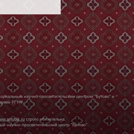
ориальным научно-просветительским центром "Бутово" и
держке РГНФ.
ww.sinodik.ru
строго обязательна.
й научно-просветительский центр "Бутово".