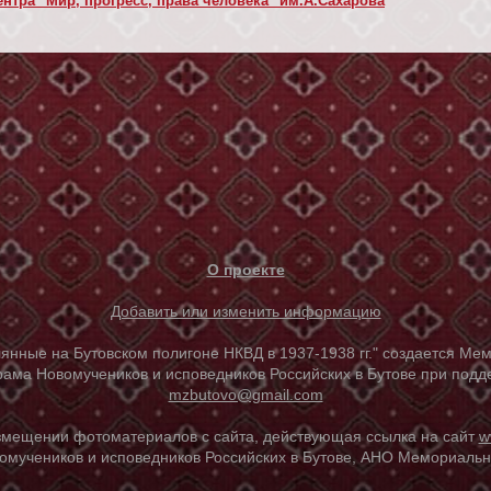
нтра "Мир, прогресс, права человека" им.А.Сахарова
О проекте
Добавить или изменить информацию
е на Бутовском полигоне НКВД в 1937-1938 гг." создается Мем
ама Новомучеников и исповедников Российских в Бутове при под
mzbutovo@gmail.com
азмещении фотоматериалов с сайта, действующая ссылка на сайт
w
омучеников и исповедников Российских в Бутове, АНО Мемориальны