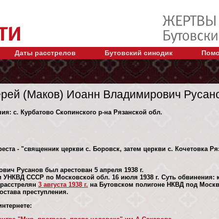
Даты расстрелов
Бутовский синодик
Помо
рей (Маков) Иоанн Владимирович Русан
ния: с. Курбатово Скопинского р-на Рязанской обл.
еста - "священник церкви с. Боровск, затем церкви с. Кочетовка Ря
вич Русанов был арестован 5 апреля 1938 г.
 УНКВД СССР по Московской обл. 16 июля 1938 г. Суть обвинения:
 расстрелян
3 августа 1938 г.
на Бутовском полигоне НКВД под Москв
 состава преступления.
нтернете: