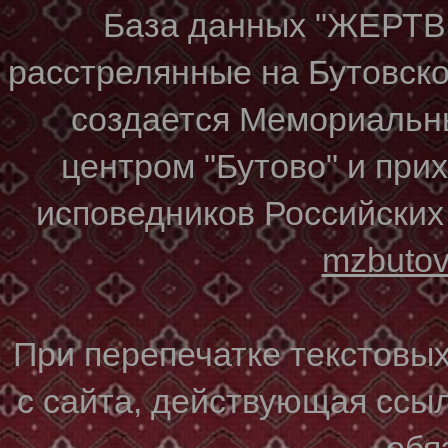
База данных "ЖЕР
расстрелянные на Бутовском
создается Мемориальн
центром "Бутово" и при
исповедников Российских
mzbuto
При перепечатке текстовы
с сайта, действующая ссы
обя