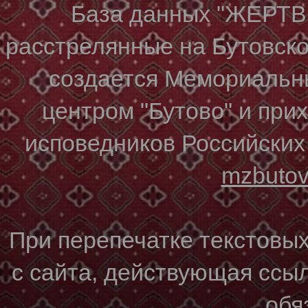
База данных "ЖЕР
расстрелянные на Бутовском
создается Мемориальн
центром "Бутово" и при
исповедников Российских
mzbuto
При перепечатке текстовы
с сайта, действующая ссы
обя