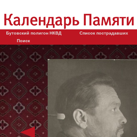
Бутовский полигон НКВД
Список пострадавших
Поиск