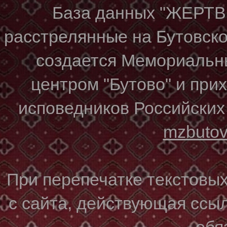
База данных "ЖЕР
расстрелянные на Бутовском
создается Мемориальн
центром "Бутово" и при
исповедников Российских
mzbuto
При перепечатке текстовы
с сайта, действующая ссы
обя