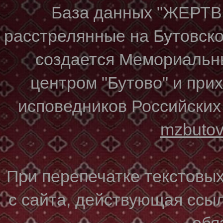
База данных "ЖЕР
расстрелянные на Бутовском
создается Мемориальн
центром "Бутово" и при
исповедников Российских
mzbuto
При перепечатке текстовы
с сайта, действующая ссы
обя