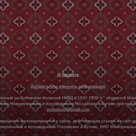
О проекте
Добавить или изменить информацию
е на Бутовском полигоне НКВД в 1937-1938 гг." создается Мем
ама Новомучеников и исповедников Российских в Бутове при под
mzbutovo@gmail.com
азмещении фотоматериалов с сайта, действующая ссылка на сайт
w
омучеников и исповедников Российских в Бутове, АНО Мемориальны