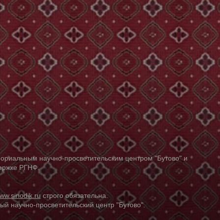
ориальным научно-просветительским центром "Бутово" и
держке РГНФ.
ww.sinodik.ru
строго обязательна.
й научно-просветительский центр "Бутово".