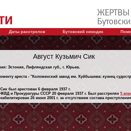
Даты расстрелов
Бутовский синодик
Помо
Август Кузьмич Сик
ния: Эстония, Лифляндская губ., г. Юрьев.
оменту ареста - "Коломенский завод им. Куйбышева: кузнец судост
Сик был арестован 6 февраля 1937 г.
НКВД и Прокуратуры СССР 20 февраля 1937 г. Был расстрелян
5 апр
абилитирован 26 июня 2001 г. за отсутствием состава преступления