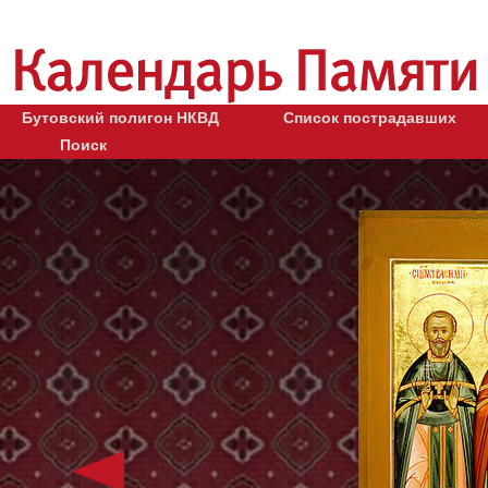
Бутовский полигон НКВД
Список пострадавших
Поиск