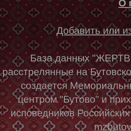
О 
Добавить или 
База данных "ЖЕР
расстрелянные на Бутовском
создается Мемориальн
центром "Бутово" и при
исповедников Российских
mzbuto