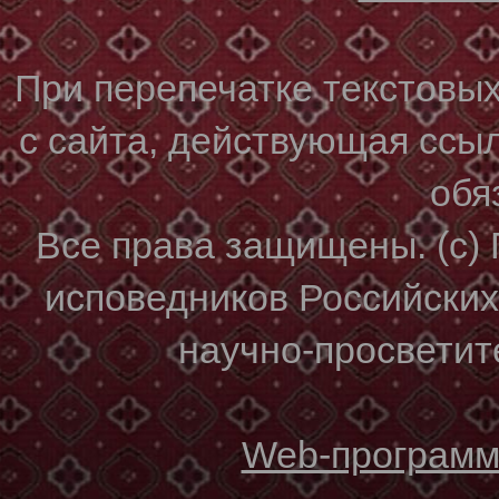
При перепечатке текстовы
с сайта, действующая ссы
обя
Все права защищены. (с)
исповедников Российски
научно-просветите
Web-программи