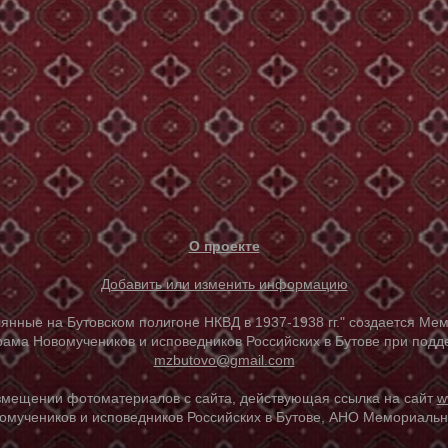
О проекте
Добавить или изменить информацию
е на Бутовском полигоне НКВД в 1937-1938 гг." создается Мем
ама Новомучеников и исповедников Российских в Бутове при под
mzbutovo@gmail.com
азмещении фотоматериалов с сайта, действующая ссылка на сайт
w
омучеников и исповедников Российских в Бутове, АНО Мемориальны