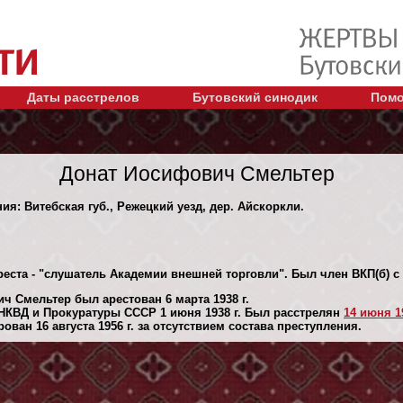
Даты расстрелов
Бутовский синодик
Помо
Донат Иосифович Смельтер
ия: Витебская губ., Режецкий уезд, дер. Айскоркли.
еста - "слушатель Академии внешней торговли". Был член ВКП(б) с 
ч Смельтер был арестован 6 марта 1938 г.
НКВД и Прокуратуры СССР 1 июня 1938 г. Был расстрелян
14 июня 19
ван 16 августа 1956 г. за отсутствием состава преступления.