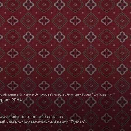
ориальным научно-просветительским центром "Бутово" и
держке РГНФ.
ww.sinodik.ru
строго обязательна.
й научно-просветительский центр "Бутово".