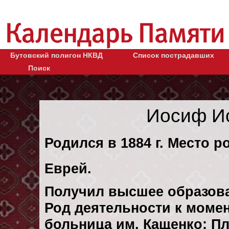
Бутовский полигон НКВД
Список пострадавших
Поиск
Иосиф И
Родился в 1884 г. Место р
Еврей.
Получил высшее образов
Род деятельности к момен
больница им. Кащенко: П