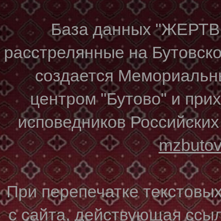
База данных "ЖЕР
расстрелянные на Бутовском
создается Мемориальн
центром "Бутово" и при
исповедников Российских
mzbuto
При перепечатке текстовы
с сайта, действующая ссы