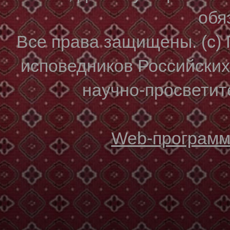
обя
Все права защищены. (с)
исповедников Российски
научно-просветите
Web-программи