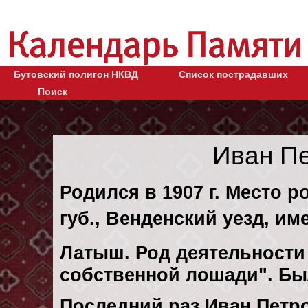
Бутовский полигон НКВД
Список пострадавших
Поиск
Иван П
Родился в 1907 г. Место 
губ., Венденский уезд, им
Латыш. Род деятельности 
собственной лошади". Бы
Последний раз Иван Петр