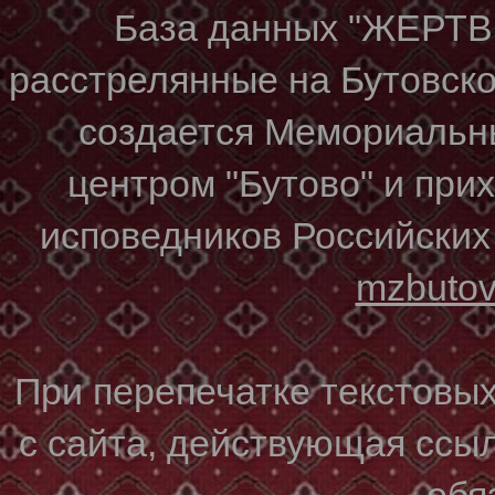
База данных "ЖЕР
расстрелянные на Бутовском
создается Мемориальн
центром "Бутово" и при
исповедников Российских
mzbuto
При перепечатке текстовы
с сайта, действующая ссы
обя