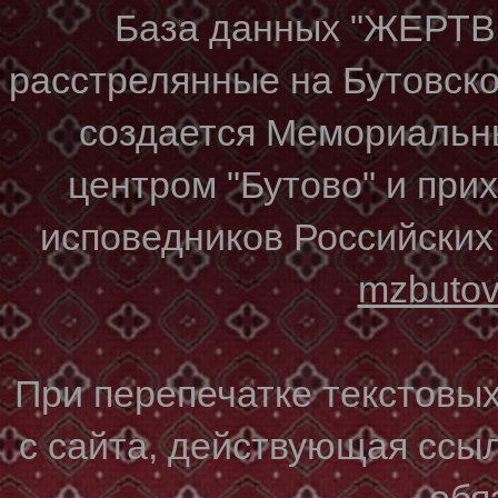
База данных "ЖЕР
расстрелянные на Бутовском
создается Мемориальн
центром "Бутово" и при
исповедников Российских
mzbuto
При перепечатке текстовы
с сайта, действующая ссы
обя