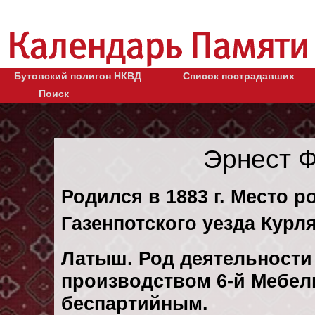
Бутовский полигон НКВД
Список пострадавших
Поиск
Эрнест 
Родился в 1883 г. Место р
Газенпотского уезда Курля
Латыш. Род деятельности 
производством 6-й Мебел
беспартийным.