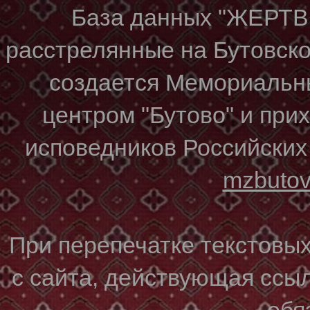
База данных "ЖЕР
расстрелянные на Бутовском
создается Мемориальн
центром "Бутово" и при
исповедников Российских
mzbuto
При перепечатке текстовы
с сайта, действующая ссы
обя