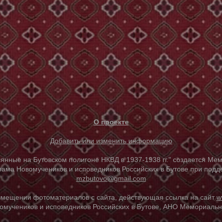
О проекте
Добавить или изменить информацию
е на Бутовском полигоне НКВД в 1937-1938 гг." создается Мем
ама Новомучеников и исповедников Российских в Бутове при под
mzbutovo@gmail.com
азмещении фотоматериалов с сайта, действующая ссылка на сайт
w
омучеников и исповедников Российских в Бутове, АНО Мемориальны