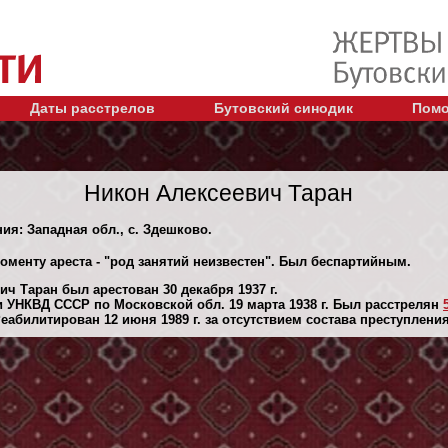
Даты расстрелов
Бутовский синодик
Помо
Никон Алексеевич Таран
ния: Западная обл., с. Здешково.
оменту ареста - "род занятий неизвестен". Был беспартийным.
ч Таран был арестован 30 декaбря 1937 г.
 УНКВД СССР по Московской обл. 19 марта 1938 г. Был расстрелян
абилитирован 12 июня 1989 г. за отсутствием состава преступления