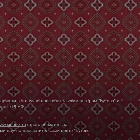
ориальным научно-просветительским центром "Бутово" и
держке РГНФ.
ww.sinodik.ru
строго обязательна.
й научно-просветительский центр "Бутово".