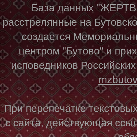
База данных "ЖЕР
расстрелянные на Бутовском
создается Мемориальн
центром "Бутово" и при
исповедников Российских
mzbuto
При перепечатке текстовы
с сайта, действующая ссы
обя