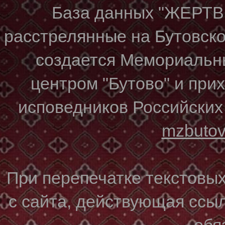
База данных "ЖЕР
расстрелянные на Бутовском
создается Мемориальн
центром "Бутово" и при
исповедников Российских
mzbuto
При перепечатке текстовы
с сайта, действующая ссы
обя