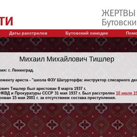
Даты расстрелов
Бутовский синодик
Помо
Михаил Михайлович Тишлер
ия: г. Ленинград.
моменту ареста - "школа ФЗУ Шатурторфа: инструктор слесарного д
вич Тишлер был арестован 8 марта 1937 г.
НКВД и Прокуратуры СССР 31 мая 1937 г. Был расстрелян
10 июля 19
ван 15 мая 2001 г. за отсутствием состава преступления.