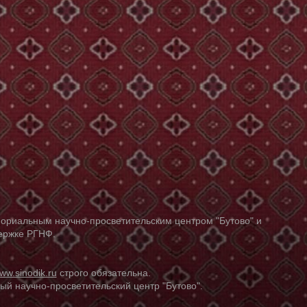
ориальным научно-просветительским центром "Бутово" и
держке РГНФ.
ww.sinodik.ru
строго обязательна.
й научно-просветительский центр "Бутово".