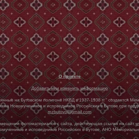
О проекте
Добавить или изменить информацию
е на Бутовском полигоне НКВД в 1937-1938 гг." создается Мем
ама Новомучеников и исповедников Российских в Бутове при под
mzbutovo@gmail.com
азмещении фотоматериалов с сайта, действующая ссылка на сайт
w
омучеников и исповедников Российских в Бутове, АНО Мемориальны