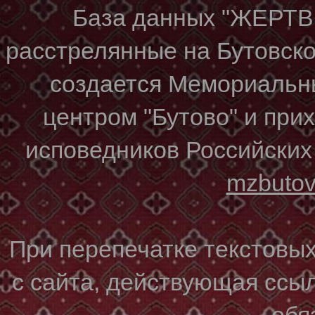
База данных "ЖЕР
расстрелянные на Бутовском
создается Мемориальн
центром "Бутово" и при
исповедников Российских
mzbuto
При перепечатке текстовы
с сайта, действующая ссы
обя