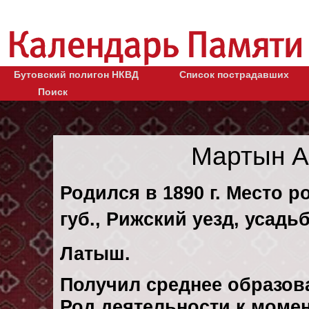
Бутовский полигон НКВД
Список пострадавших
Поиск
Мартын А
Родился в 1890 г. Место 
губ., Рижский уезд, усадь
Латыш.
Получил среднее образов
Род деятельности к момен