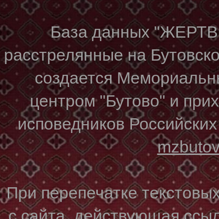
База данных "ЖЕР
расстрелянные на Бутовском
создается Мемориальн
центром "Бутово" и при
исповедников Российских
mzbuto
При перепечатке текстовы
с сайта, действующая ссы