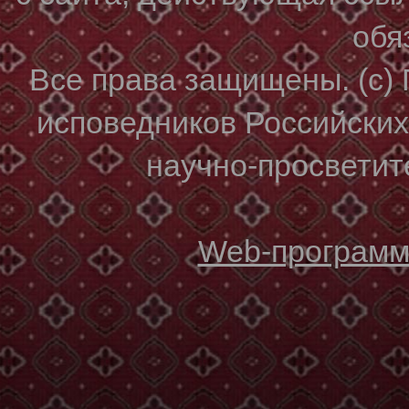
обя
Все права защищены. (с)
исповедников Российски
научно-просветите
Web-программи