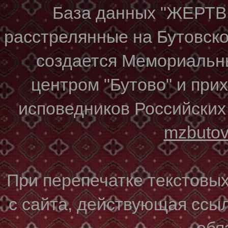
База данных "ЖЕР
расстрелянные на Бутовском
создается Мемориальн
центром "Бутово" и при
исповедников Российских
mzbuto
При перепечатке текстовы
с сайта, действующая ссы
обя