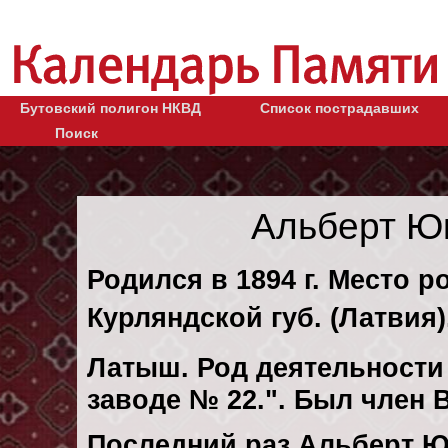
Бутовский полигон НКВД
Список пострадавших
Поиск
Альберт Ю
Родился в 1894 г. Место 
Курляндской губ. (Латвия)
Латыш. Род деятельности 
заводе № 22.". Был член В
Последний раз Альберт 