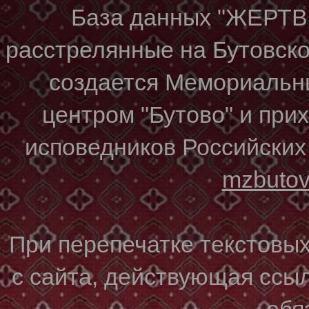
База данных "ЖЕР
расстрелянные на Бутовском
создается Мемориальн
центром "Бутово" и при
исповедников Российских
mzbuto
При перепечатке текстовы
с сайта, действующая ссы
обя