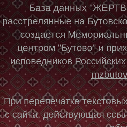
База данных "ЖЕР
расстрелянные на Бутовском
создается Мемориальн
центром "Бутово" и при
исповедников Российских
mzbuto
При перепечатке текстовы
с сайта, действующая ссы