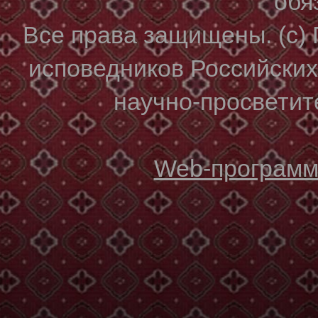
обя
Все права защищены. (с)
исповедников Российски
научно-просветите
Web-программи