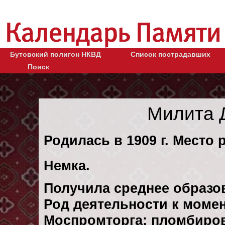
Бутовский полигон НКВД
Список пострадавших
Поиск
Милита 
Родилась в 1909 г. Место 
Немка.
Получила среднее образо
Род деятельности к момен
Моспромторга: пломбиров