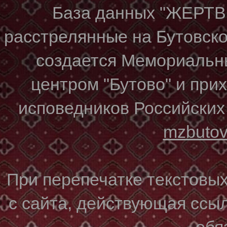
База данных "ЖЕР
расстрелянные на Бутовском
создается Мемориальн
центром "Бутово" и при
исповедников Российских
mzbuto
При перепечатке текстовы
с сайта, действующая ссы
обя