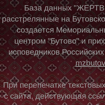
База данных "ЖЕР
расстрелянные на Бутовском
создается Мемориальн
центром "Бутово" и при
исповедников Российских
mzbuto
При перепечатке текстовы
с сайта, действующая ссы