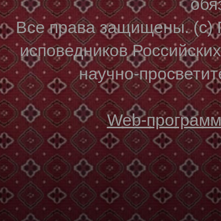
обя
Все права защищены. (с)
исповедников Российски
научно-просветите
Web-программи