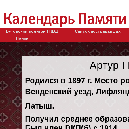
Бутовский полигон НКВД
Список пострадавших
Поиск
Артур 
Родился в 1897 г. Место р
Венденский уезд, Лифлянд
Латыш.
Получил среднее образов
Был член ВКП(б) с 1914.