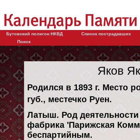
Бутовский полигон НКВД
Список пострадавших
Поиск
Яков Я
Родился в 1893 г. Место 
губ., местечко Руен.
Латыш. Род деятельности 
фабрика 'Парижская Комм
беспартийным.