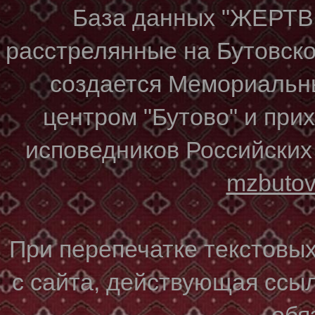
База данных "ЖЕР
расстрелянные на Бутовском
создается Мемориальн
центром "Бутово" и при
исповедников Российских
mzbuto
При перепечатке текстовы
с сайта, действующая ссы
обя