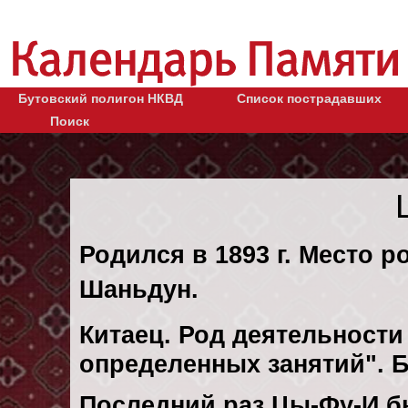
Бутовский полигон НКВД
Список пострадавших
Поиск
Родился в 1893 г. Место 
Шаньдун.
Китаец. Род деятельности 
определенных занятий". 
Последний раз Цы-Фу-И бы