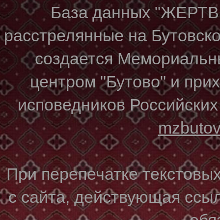
База данных "ЖЕР
расстрелянные на Бутовском
создается Мемориальн
центром "Бутово" и при
исповедников Российских
mzbuto
При перепечатке текстовы
с сайта, действующая ссы
обя