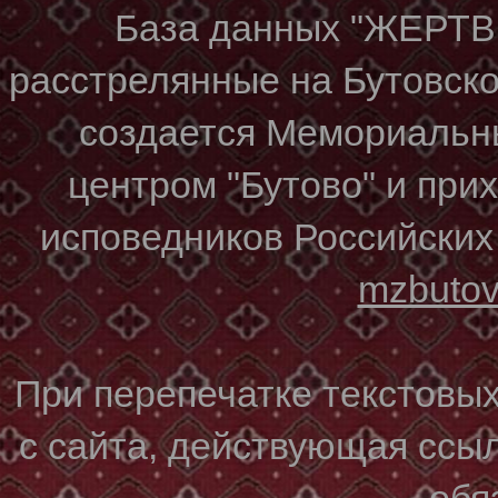
База данных "ЖЕР
расстрелянные на Бутовском
создается Мемориальн
центром "Бутово" и при
исповедников Российских
mzbuto
При перепечатке текстовы
с сайта, действующая ссы
обя