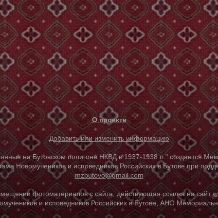
О проекте
Добавить или изменить информацию
е на Бутовском полигоне НКВД в 1937-1938 гг." создается Мем
ама Новомучеников и исповедников Российских в Бутове при под
mzbutovo@gmail.com
азмещении фотоматериалов с сайта, действующая ссылка на сайт
w
омучеников и исповедников Российских в Бутове, АНО Мемориальны