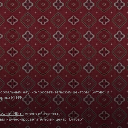
ориальным научно-просветительским центром "Бутово" и
держке РГНФ.
ww.sinodik.ru
строго обязательна.
й научно-просветительский центр "Бутово".