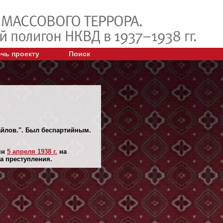
чь проекту
Поиск
хайлов.". Был беспартийным.
ян
5 апреля 1938 г.
на
а преступления.