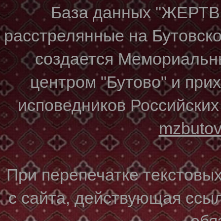
База данных "ЖЕР
расстрелянные на Бутовском
создается Мемориальн
центром "Бутово" и при
исповедников Российских
mzbuto
При перепечатке текстовы
с сайта, действующая ссы
обя