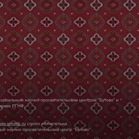
ориальным научно-просветительским центром "Бутово" и
держке РГНФ.
ww.sinodik.ru
строго обязательна.
й научно-просветительский центр "Бутово".