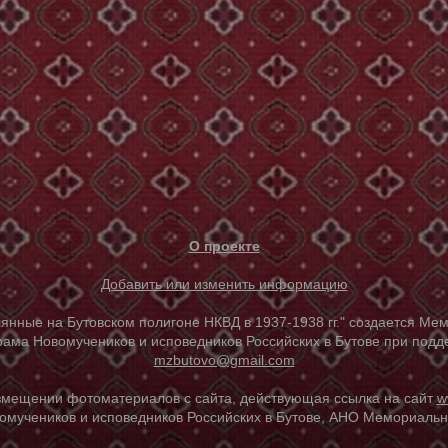
О проекте
Добавить или изменить информацию
е на Бутовском полигоне НКВД в 1937-1938 гг." создается Мем
ама Новомучеников и исповедников Российских в Бутове при под
mzbutovo@gmail.com
азмещении фотоматериалов с сайта, действующая ссылка на сайт
w
омучеников и исповедников Российских в Бутове, АНО Мемориальны