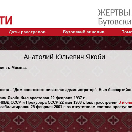
Даты расстрелов
Бутовский синодик
Помо
Анатолий Юльевич Якоби
ия: г. Москва.
реста - "Дом советского писателя: администратор". Был беспартийн
ич Якоби был арестован 22 февраля 1937 г.
НКВД СССР и Прокурора СССР 22 мая 1938 г. Был расстрелян
3 июня 
абилитирован 25 февраля 2001 г. за отсутствием состава преступле