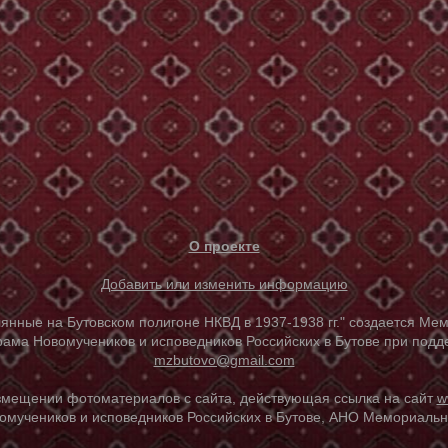
О проекте
Добавить или изменить информацию
е на Бутовском полигоне НКВД в 1937-1938 гг." создается Мем
ама Новомучеников и исповедников Российских в Бутове при под
mzbutovo@gmail.com
азмещении фотоматериалов с сайта, действующая ссылка на сайт
w
омучеников и исповедников Российских в Бутове, АНО Мемориальны