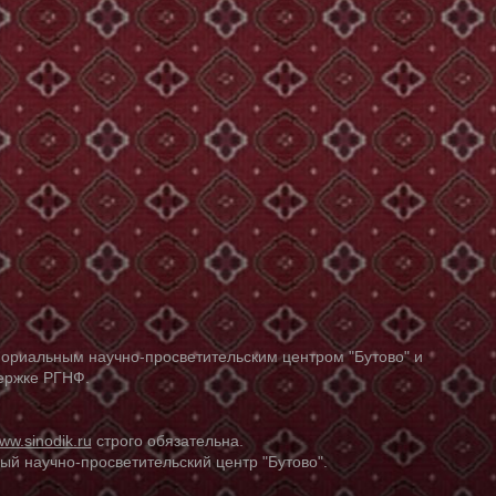
ориальным научно-просветительским центром "Бутово" и
держке РГНФ.
ww.sinodik.ru
строго обязательна.
й научно-просветительский центр "Бутово".