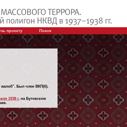
чь проекту
Поиск
 жалоб". Был член ВКП(б).
еля 1938 г.
на Бутовском
ния.