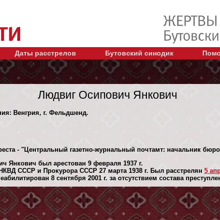
Даты расстрелов
Бутовский синодик
Помо
Людвиг Осипович Янкович
ния: Венгрия, г. Фельдшенд.
реста - "Центральный газетно-журнальный почтамт: начальник бюро
ч Янкович был арестован 9 февраля 1937 г.
НКВД СССР и Прокурора СССР 27 марта 1938 г. Был расстрелян
5 апр
абилитирован 8 сентября 2001 г. за отсутствием состава преступле