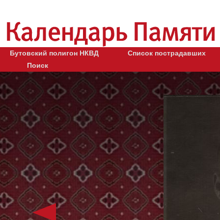
Бутовский полигон НКВД
Список пострадавших
Поиск