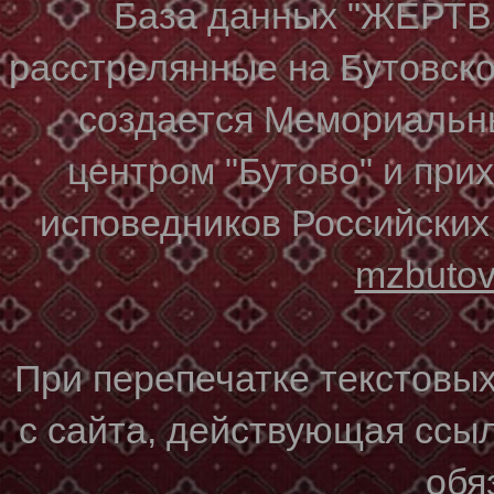
База данных "ЖЕР
расстрелянные на Бутовском
создается Мемориальн
центром "Бутово" и при
исповедников Российских
mzbuto
При перепечатке текстовы
с сайта, действующая ссы
обя