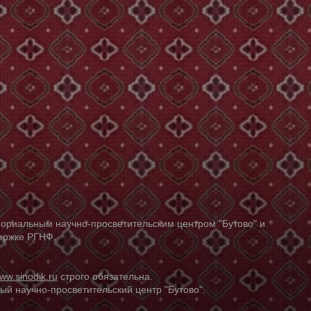
ориальным научно-просветительским центром "Бутово" и
держке РГНФ.
ww.sinodik.ru
строго обязательна.
й научно-просветительский центр "Бутово".