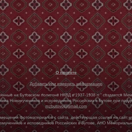
О проекте
Добавить или изменить информацию
е на Бутовском полигоне НКВД в 1937-1938 гг." создается Мем
ама Новомучеников и исповедников Российских в Бутове при под
mzbutovo@gmail.com
азмещении фотоматериалов с сайта, действующая ссылка на сайт
w
омучеников и исповедников Российских в Бутове, АНО Мемориальны