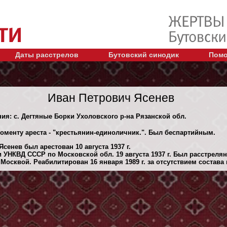
Даты расстрелов
Бутовский синодик
Помо
Иван Петрович Ясенев
ния: с. Дегтяные Борки Ухоловского р-на Рязанской обл.
моменту ареста - "крестьянин-единоличник.". Был беспартийным.
сенев был арестован 10 августа 1937 г.
 УНКВД СССР по Московской обл. 19 августа 1937 г. Был расстреля
осквой. Реабилитирован 16 января 1989 г. за отсутствием состава