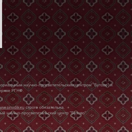
ориальным научно-просветительским центром "Бутово" и
держке РГНФ.
ww.sinodik.ru
строго обязательна.
й научно-просветительский центр "Бутово".