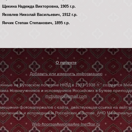
Щекина Надежда Викторовна, 1905 г.р.
Яковлев Николай Васильевич, 1912 г.р.
Янчик Степан Степанович, 1895 г.р.
О проекте
Добавить или изменить информацию
е на Бутовском полигоне НКВД в 1937-1938 гг." создается Мем
ама Новомучеников и исповедников Российских в Бутове при под
mzbutovo@gmail.com
азмещении фотоматериалов с сайта, действующая ссылка на сайт
w
омучеников и исповедников Российских в Бутове, АНО Мемориальны
Web-программирование InetStar.ru