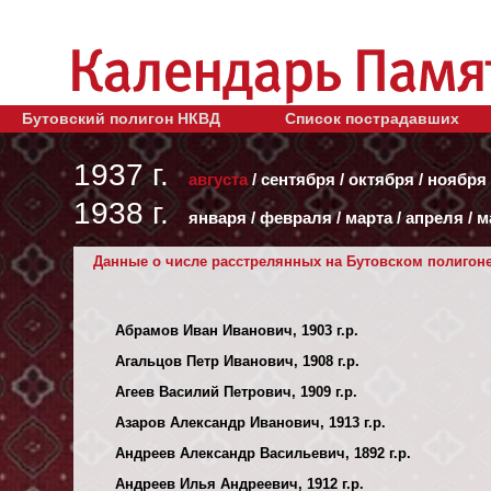
Бутовский полигон НКВД
Список пострадавших
1937 г.
августа
/
сентября
/
октября
/
ноября
1938 г.
января
/
февраля
/
марта
/
апреля
/
м
Данные о числе расстрелянных на Бутовском полигоне з
Абрамов Иван Иванович, 1903 г.р.
Агальцов Петр Иванович, 1908 г.р.
Агеев Василий Петрович, 1909 г.р.
Азаров Александр Иванович, 1913 г.р.
Андреев Александр Васильевич, 1892 г.р.
Андреев Илья Андреевич, 1912 г.р.