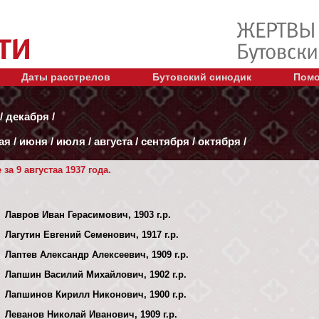
Даты расстрелов
Бутовский синодик
Помо
/
декабря
/
ая
/
июня
/
июля
/
августа
/
сентября
/
октября
/
а 9 августаа 1937 года.
Лавров Иван Герасимович, 1903 г.р.
Лагутин Евгений Семенович, 1917 г.р.
Лаптев Александр Алексеевич, 1909 г.р.
Лапшин Василий Михайлович, 1902 г.р.
Лапшинов Кирилл Никонович, 1900 г.р.
Леванов Николай Иванович, 1909 г.р.