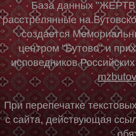
База данных "ЖЕР
расстрелянные на Бутовском
создается Мемориальн
центром "Бутово" и при
исповедников Российских
mzbuto
При перепечатке текстовы
с сайта, действующая ссы
обя